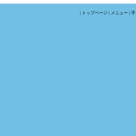
|
トップページ
|
メニュー
|
手