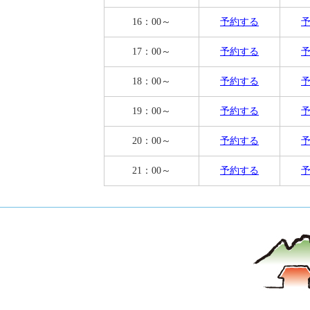
16：00～
予約する
17：00～
予約する
18：00～
予約する
19：00～
予約する
20：00～
予約する
21：00～
予約する