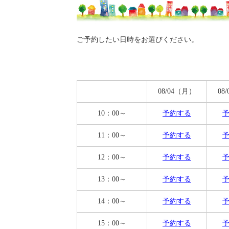
ご予約したい日時をお選びください。
08/04（月）
08
10：00～
予約する
11：00～
予約する
12：00～
予約する
13：00～
予約する
14：00～
予約する
15：00～
予約する