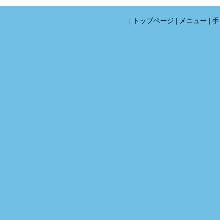
|
トップページ
|
メニュー
|
手