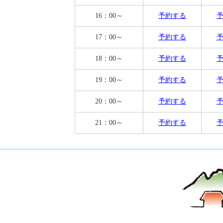
16：00～
予約する
17：00～
予約する
18：00～
予約する
19：00～
予約する
20：00～
予約する
21：00～
予約する