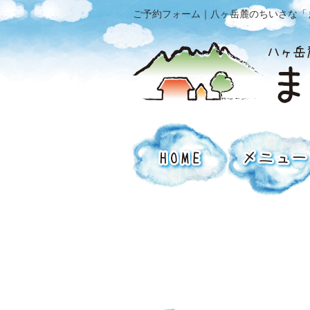
ご予約フォーム｜八ヶ岳麓のちいさな「