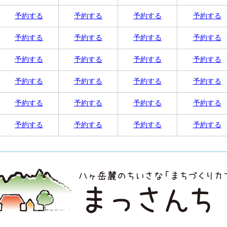
予約する
予約する
予約する
予約する
予約する
予約する
予約する
予約する
予約する
予約する
予約する
予約する
予約する
予約する
予約する
予約する
予約する
予約する
予約する
予約する
予約する
予約する
予約する
予約する