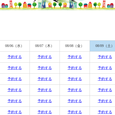
08/06（水）
08/07（木）
08/08（金）
08/09（土）
予約する
予約する
予約する
予約する
予約する
予約する
予約する
予約する
予約する
予約する
予約する
予約する
予約する
予約する
予約する
予約する
予約する
予約する
予約する
予約する
予約する
予約する
予約する
予約する