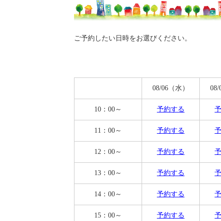
ご予約したい日時をお選びください。
08/06（水）
08
10：00～
予約する
11：00～
予約する
12：00～
予約する
13：00～
予約する
14：00～
予約する
15：00～
予約する