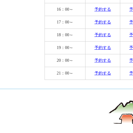
16：00～
予約する
17：00～
予約する
18：00～
予約する
19：00～
予約する
20：00～
予約する
21：00～
予約する