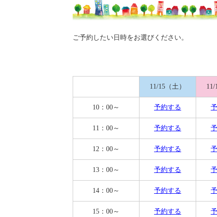
ご予約したい日時をお選びください。
11/15（土）
11
10：00～
予約する
11：00～
予約する
12：00～
予約する
13：00～
予約する
14：00～
予約する
15：00～
予約する