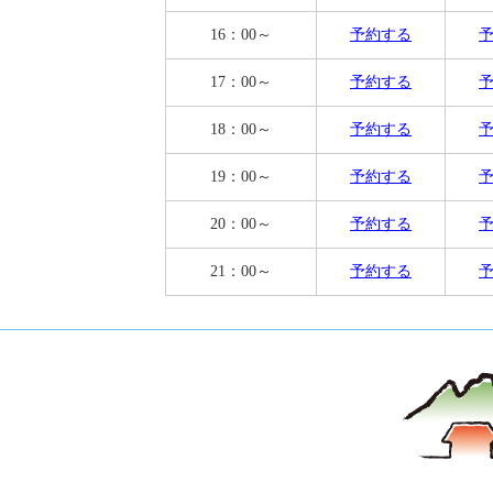
16：00～
予約する
17：00～
予約する
18：00～
予約する
19：00～
予約する
20：00～
予約する
21：00～
予約する