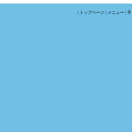
|
トップページ
|
メニュー
|
手