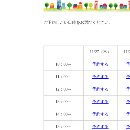
ご予約したい日時をお選びください。
11/27（木）
11
10：00～
予約する
11：00～
予約する
12：00～
予約する
13：00～
予約する
14：00～
予約する
15：00～
予約する