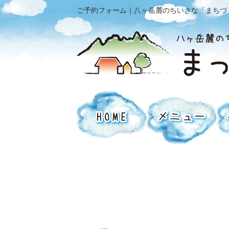
ご予約フォーム｜八ヶ岳麓のちいさな「まちづ