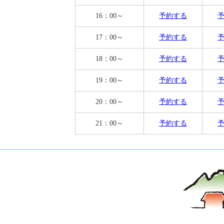
16：00～
予約する
17：00～
予約する
18：00～
予約する
19：00～
予約する
20：00～
予約する
21：00～
予約する