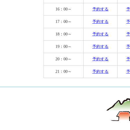
16：00～
予約する
17：00～
予約する
18：00～
予約する
19：00～
予約する
20：00～
予約する
21：00～
予約する