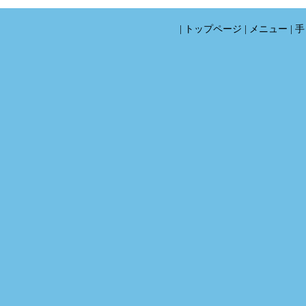
|
トップページ
|
メニュー
|
手