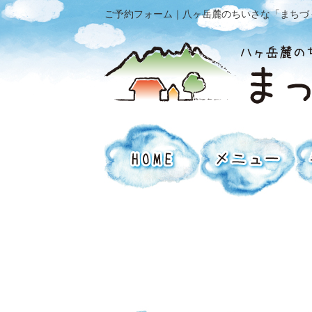
ご予約フォーム｜八ヶ岳麓のちいさな「まちづ