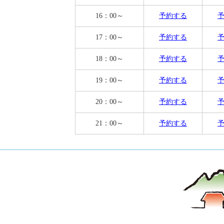
16：00～
予約する
17：00～
予約する
18：00～
予約する
19：00～
予約する
20：00～
予約する
21：00～
予約する