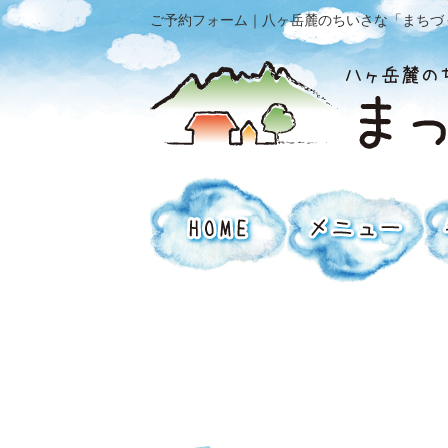
ご予約フォーム｜八ヶ岳麓のちいさな「まちづ