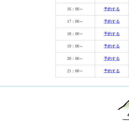
16：00～
予約する
17：00～
予約する
18：00～
予約する
19：00～
予約する
20：00～
予約する
21：00～
予約する