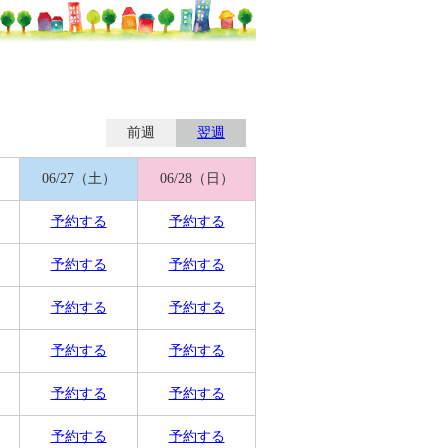
前週
翌週
06/27（土）
06/28（日）
予約する
予約する
予約する
予約する
予約する
予約する
予約する
予約する
予約する
予約する
予約する
予約する