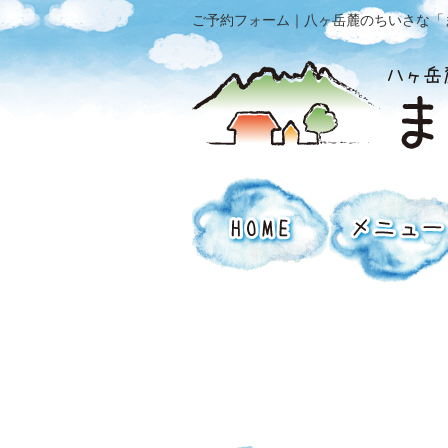
ご予約フォーム｜八ヶ岳麓のちいさな「