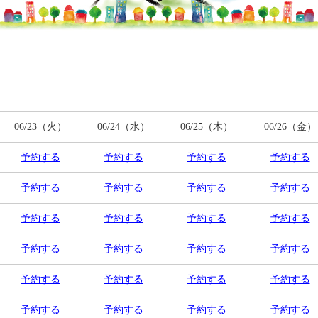
06/23（火）
06/24（水）
06/25（木）
06/26（金）
予約する
予約する
予約する
予約する
予約する
予約する
予約する
予約する
予約する
予約する
予約する
予約する
予約する
予約する
予約する
予約する
予約する
予約する
予約する
予約する
予約する
予約する
予約する
予約する