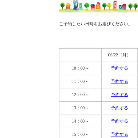
ご予約したい日時をお選びください。
06/22（月）
10：00～
予約する
11：00～
予約する
12：00～
予約する
13：00～
予約する
14：00～
予約する
15：00～
予約する