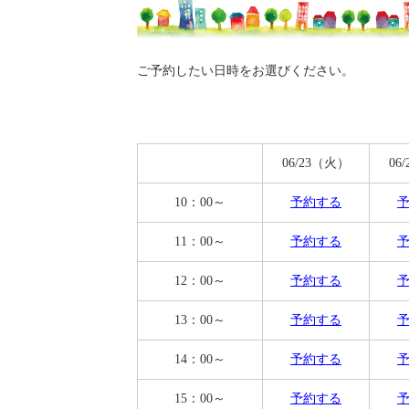
ご予約したい日時をお選びください。
06/23（火）
06
10：00～
予約する
11：00～
予約する
12：00～
予約する
13：00～
予約する
14：00～
予約する
15：00～
予約する