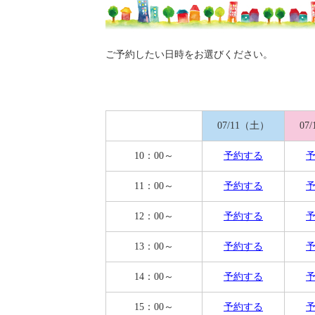
ご予約したい日時をお選びください。
07/11（土）
07
10：00～
予約する
11：00～
予約する
12：00～
予約する
13：00～
予約する
14：00～
予約する
15：00～
予約する