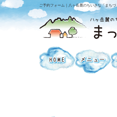
ご予約フォーム｜八ヶ岳麓のちいさな「まちづ