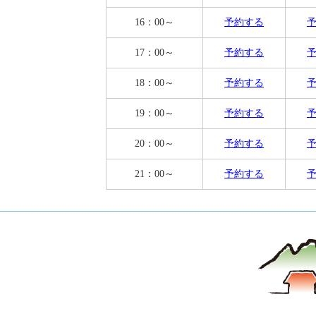
16：00～
予約する
17：00～
予約する
18：00～
予約する
19：00～
予約する
20：00～
予約する
21：00～
予約する